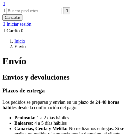



Cancelar

Iniciar sesión

Carrito
0
Inicio
Envío
Envío
Envíos y devoluciones
Plazos de entrega
Los pedidos se preparan y envían en un plazo de
24-48 horas
hábiles
desde la confirmación del pago:
Península:
1 a 2 días hábiles
Baleares:
4 a 5 días hábiles
Canarias, Ceuta y Melilla:
No realizamos entregas. Si se
realiza un pedido y la agencia nos lo devuelve, el cliente