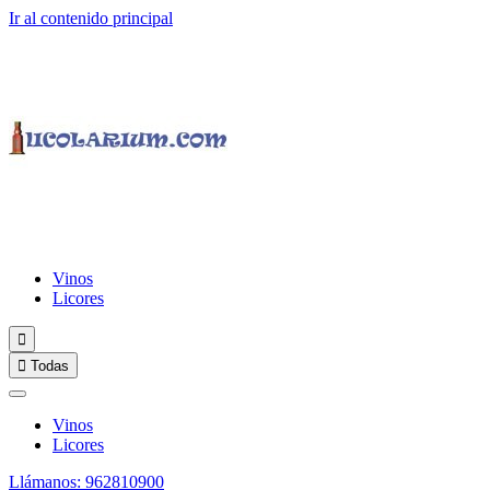
Ir al contenido principal
Vinos
Licores


Todas
Vinos
Licores
Llámanos: 962810900